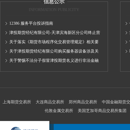
信息公示
INFORMATION PUBLICITY
12386 服务平台投诉指南
津投期货经纪有限公司-天津滨海新区分公司终止营
业的公告
关于落实《期货市场程序化交易管理规定》相关要
求,无限易终端版本调整及客户通知
关于津投期货经纪有限公司购买服务器设备涉及关
联交易情况的公示
关于警惕不法分子假冒津投期货名义进行非法金融
活动的声明
上海期货交易所
大连商品交易所
郑州商品交易所
中国金融期货
伦敦金属交易所
美国芝加哥商品交易所集团