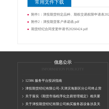
常用文件下载
附件1：津投期货特定品种、期权交易权限申请表2026
附件2：津投期货客户承诺函.pdf
期货经纪合同变更申请书20260424.pdf
信息公示
INFORMATION PUBLICITY
12386 服务平台投诉指南
津投期货经纪有限公司-天津滨海新区分公司终止营
业的公告
关于落实《期货市场程序化交易管理规定》相关要
求,无限易终端版本调整及客户通知
关于津投期货经纪有限公司购买服务器设备涉及关