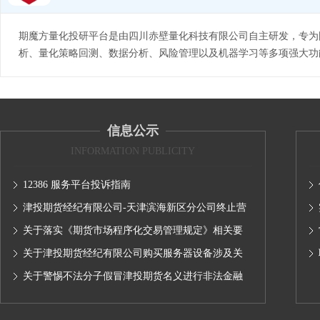
期魔方量化投研平台是由四川赤壁量化科技有限公司自主研发，专为
析、量化策略回测、数据分析、风险管理以及机器学习等多项强大功
信息公示
INFORMATION PUBLICITY
12386 服务平台投诉指南
津投期货经纪有限公司-天津滨海新区分公司终止营
业的公告
关于落实《期货市场程序化交易管理规定》相关要
求,无限易终端版本调整及客户通知
关于津投期货经纪有限公司购买服务器设备涉及关
联交易情况的公示
关于警惕不法分子假冒津投期货名义进行非法金融
活动的声明