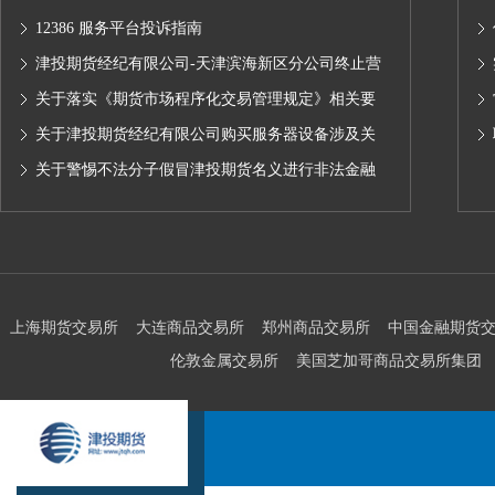
12386 服务平台投诉指南
津投期货经纪有限公司-天津滨海新区分公司终止营
业的公告
关于落实《期货市场程序化交易管理规定》相关要
求,无限易终端版本调整及客户通知
关于津投期货经纪有限公司购买服务器设备涉及关
联交易情况的公示
关于警惕不法分子假冒津投期货名义进行非法金融
活动的声明
上海期货交易所
大连商品交易所
郑州商品交易所
中国金融期货
伦敦金属交易所
美国芝加哥商品交易所集团