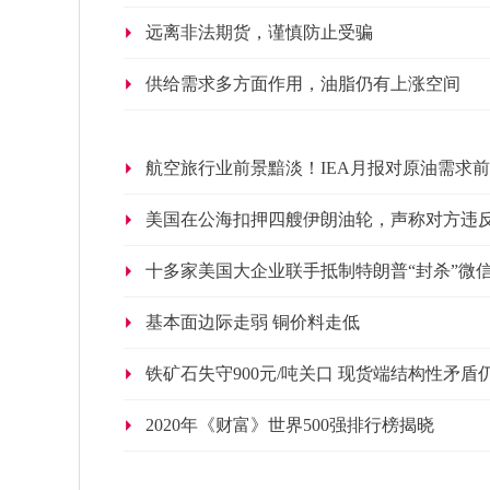
远离非法期货，谨慎防止受骗
供给需求多方面作用，油脂仍有上涨空间
航空旅行业前景黯淡！IEA月报对原油需求
美国在公海扣押四艘伊朗油轮，声称对方违
十多家美国大企业联手抵制特朗普“封杀”微
基本面边际走弱 铜价料走低
铁矿石失守900元/吨关口 现货端结构性矛
2020年《财富》世界500强排行榜揭晓