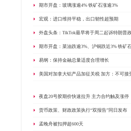
期市开盘：玻璃涨逾4% 铁矿石涨逾3%
宏观：进口维持平稳，出口韧性超预期
外盘头条：TikTok最早将于周二起诉特朗普
期市开盘：菜油跌逾3%、沪铜跌近3% 铁矿石
易纲：保持金融总量适度合理增长
美国对加拿大铝产品加征关税 加方：不可接
夜盘20号胶期价快速拉升 主力合约触及涨停
货币政策、财政政策执行“双报告”同日发布
孟晚舟被扣押超600天