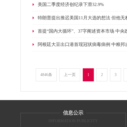
美国二季度经济创纪录下滑32.9%
特朗普提出推迟美国11月大选的想法 但他无
首提“国内大循环”、37字阐述资本市场 中
阿根廷大豆出口港首现冠状病毒病例 中粮邦
4846条
上一页
1
2
3
信息公示
INFORMATION PUBLICITY