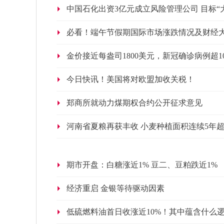
中国石化出资3亿元成立风险管理公司 目标“
必看！端午节假期国际市场涨跌情况及财经
金价接近每盎司1800美元，新冠确诊病例超1
今日快讯！美国将对欧盟加收关税！
郑商所就动力煤期权合约公开征求意见
河南省夏粮再获丰收 小麦种植面积连续5年超8
期市开盘：白糖涨近1% 豆二、豆粕跌近1%
经济重启 金银等待驱动因素
低硫燃料油首日收涨近10%！其中蕴含什么