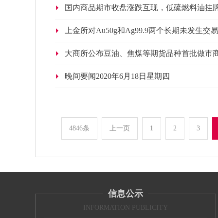
国内商品期市收盘涨跌互现，低硫燃料油挂牌
上金所对Au50g和Ag99.9两个长期未发生
大商所公布豆油、焦煤等期货品种首批做市
晚间要闻2020年6月18日星期四
4846条
上一页
1
2
3
信息公示
INFORMATION PUBLICITY