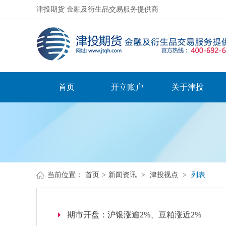
津投期货 金融及衍生品交易服务提供商
首页
开立账户
关于津投
当前位置：
首页
>
新闻资讯
>
津投视点
>
列表
期市开盘：沪银涨逾2%、豆粕涨近2%