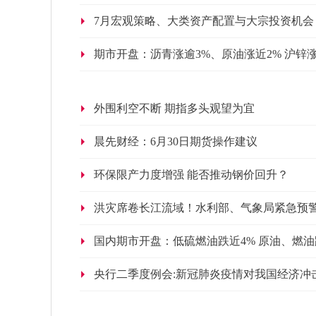
7月宏观策略、大类资产配置与大宗投资机会
期市开盘：沥青涨逾3%、原油涨近2% 沪锌涨
外围利空不断 期指多头观望为宜
晨先财经：6月30日期货操作建议
环保限产力度增强 能否推动钢价回升？
洪灾席卷长江流域！水利部、气象局紧急预
国内期市开盘：低硫燃油跌近4% 原油、燃油
央行二季度例会:新冠肺炎疫情对我国经济冲