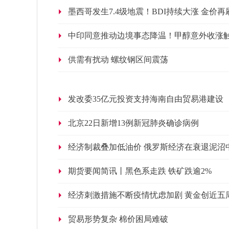
墨西哥发生7.4级地震！BDI持续大涨 金价
中印同意推动边境事态降温！甲醇意外收涨
供需有扰动 螺纹钢区间震荡
发改委35亿元投资支持海南自由贸易港建设
北京22日新增13例新冠肺炎确诊病例
经济制裁叠加低油价 俄罗斯经济在衰退泥沼
期货要闻简讯丨黑色系走跌 铁矿跌逾2%
经济刺激措施不断疫情忧虑加剧 黄金创近五
贸易形势复杂 棉价困局难破