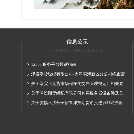
信息公示
INFORMATION PUBLICITY
12386 服务平台投诉指南
津投期货经纪有限公司-天津滨海新区分公司终止营
业的公告
关于落实《期货市场程序化交易管理规定》相关要
求,无限易终端版本调整及客户通知
关于津投期货经纪有限公司购买服务器设备涉及关
联交易情况的公示
关于警惕不法分子假冒津投期货名义进行非法金融
活动的声明