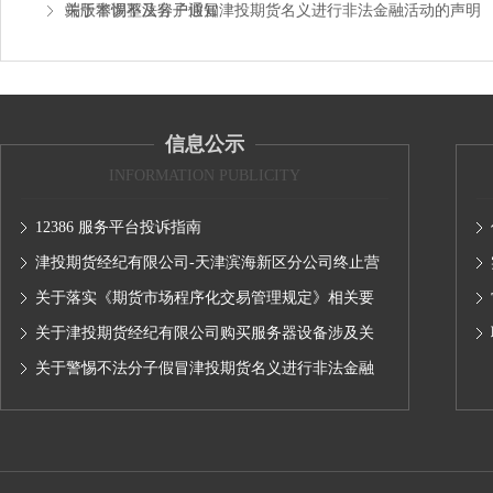
端版本调整及客户通知
关于警惕不法分子假冒津投期货名义进行非法金融活动的声明
信息公示
INFORMATION PUBLICITY
12386 服务平台投诉指南
津投期货经纪有限公司-天津滨海新区分公司终止营
业的公告
关于落实《期货市场程序化交易管理规定》相关要
求,无限易终端版本调整及客户通知
关于津投期货经纪有限公司购买服务器设备涉及关
联交易情况的公示
关于警惕不法分子假冒津投期货名义进行非法金融
活动的声明