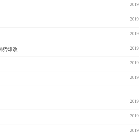
2019
2019
2019
2019
局势难改
2019
2019
2019
2019
2019