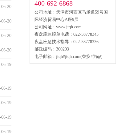
400-692-6868
-06-20
公司地址：天津市河西区马场道59号国
际经济贸易中心A座9层
-06-20
公司网址：www.jtqh.com
夜盘应急报单电话：022-58778345
-06-20
夜盘应急技术指导：022-58778336
邮政编码：300203
-06-20
电子邮箱：jtqh#jtqh.com(替换#为@)
-06-19
-06-19
-06-19
-06-19
-06-19