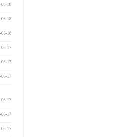
-06-18
-06-18
-06-18
-06-17
-06-17
-06-17
-06-17
-06-17
-06-17