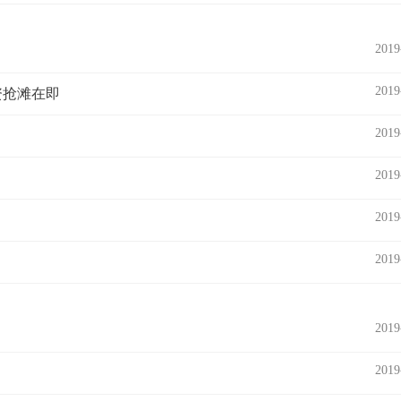
2019
2019
资抢滩在即
2019
2019
2019
2019
2019
2019