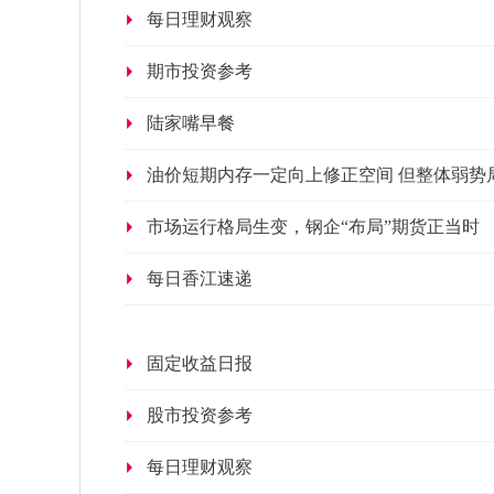
每日理财观察
期市投资参考
陆家嘴早餐
油价短期内存一定向上修正空间 但整体弱势
市场运行格局生变，钢企“布局”期货正当时
每日香江速递
固定收益日报
股市投资参考
每日理财观察