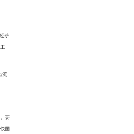
经济
策工
点流
。要
加快国