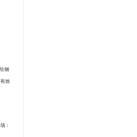
给侧
进有效
市场：