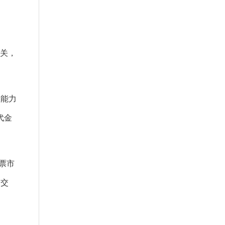
道关，
理能力
代金
票市
、交