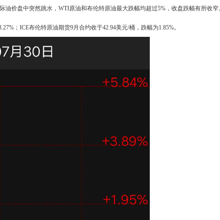
国际油价盘中突然跳水，WTI原油和布伦特原油最大跌幅均超过5%，收盘跌幅有所收窄
.27%；ICE布伦特原油期货9月合约收于42.94美元/桶，跌幅为1.85%。