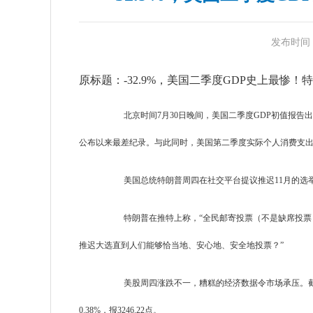
发布时间：20
原标题：-32.9%，美国二季度GDP史上最
北
京时间7月30日晚间，美国二季度GDP初值报告
公布以来最差纪录。
与此同时，美国第二季度实际个人消费支出季
美国总统特朗普周四在社交平台提议推迟11月的选
特朗普在推特上称，“全民邮寄投票（不是缺席投票
推迟大选直到人们能够恰当地、安心地、安全地投票？”
美股周四涨跌不一，糟糕的经济数据令市场承压。截至收盘，道
0.38%，报3246.22点。