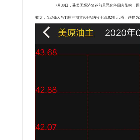
7月30日，受美国经济复苏前景恶化等因素影响，
收盘，NEMEX WTI原油期货9月合约收于39.92美元/桶，跌幅为3