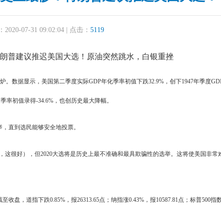
20-07-31 09:02:04 | 点击：
5119
惨！特朗普建议推迟美国大选！原油突然跳水，白银重挫
出炉。
数据显示，美国第二季度实际GDP年化季率初值下跌32.9%，创下1947年季度GD
率初值录得-34.6%，也创历史最大降幅。
举，直到选民能够安全地投票。
，这很好），但2020大选将是历史上最不准确和最具欺骗性的选举。这将使美国非常
指下跌0.85%，报26313.65点；纳指涨0.43%，报10587.81点；标普500指