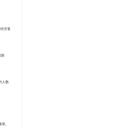
的经济复
周新
的人数
难堪。