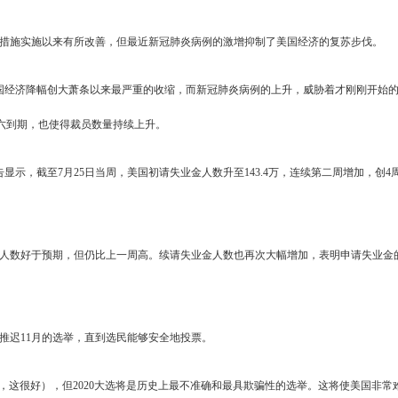
激措施实施以来有所改善，但最近新冠肺炎病例的激增抑制了美国经济的复苏步伐。
国经济降幅创大萧条以来最严重的收缩，而新冠肺炎病例的上升，威胁着才刚刚开始
六到期，也使得裁员数量持续上升。
示，截至7月25日当周，美国初请失业金人数升至143.4万，连续第二周增加，创4
金人数好于预期，但仍比上一周高。续请失业金人数也再次大幅增加，表明申请失业金
议推迟11月的选举，直到选民能够安全地投票。
，这很好），但2020大选将是历史上最不准确和最具欺骗性的选举。这将使美国非常