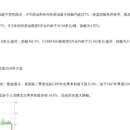
盘中突然跳水，WTI原油和布伦特原油最大跌幅均超过5%，收盘跌幅有所收窄。截
27%；ICE布伦特原油期货9月合约收于42.94美元/桶，跌幅为1.85%。
8美元/盎司，跌幅为0.5%。COMEX白银期货9月合约收于23.362美元/盎司，跌幅为3.
。
国2020年大选
炉。数据显示，美国第二季度实际GDP年化季率初值下跌32.9%，创下1947年季度GD
实际个人消费支出季率初值录得-34.6%，也创历史最大降幅。