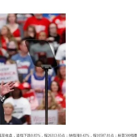
指下跌0.85%，报26313.65点；纳指涨0.43%，报10587.81点；标普500指