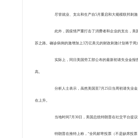
尽管就业、支出和生产自5月重启和大规模联邦刺
此外，因疫情严重打击了消费者和企业的支出，美
苏之路。确诊病例的激增加上3万亿美元的财政刺激计划将于周
实际上，同日美国劳工部公布的最新初请失业金报告显
高。
分析人士表示，虽然美国至7月25日当周初请失业
在上升。
当地时间7月30日，美国总统特朗普在社交平台提
特朗普在推特上称，“全民邮寄投票（不是缺席投票