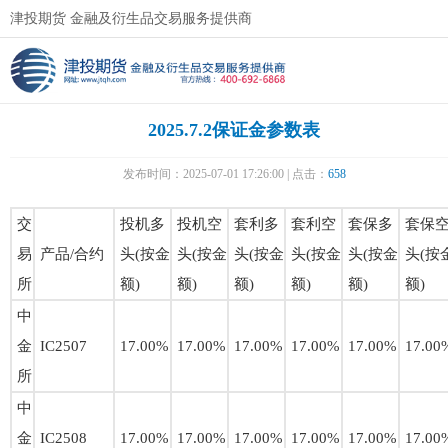
津投期货 金融及衍生品交易服务提供商
2025.7.2保证金参数表
发布时间：2025-07-01 17:26:00 | 点击：
658
交
投机多
投机空
套利多
套利空
套保多
套保
易
产品/合约
头(按金
头(按金
头(按金
头(按金
头(按金
头(按
所
额)
额)
额)
额)
额)
额)
中
金
IC2507
17.00%
17.00%
17.00%
17.00%
17.00%
17.00
所
中
金
IC2508
17.00%
17.00%
17.00%
17.00%
17.00%
17.00