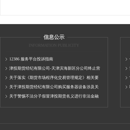
信息公示
INFORMATION PUBLICITY
12386 服务平台投诉指南
津投期货经纪有限公司-天津滨海新区分公司终止营
业的公告
关于落实《期货市场程序化交易管理规定》相关要
求,无限易终端版本调整及客户通知
关于津投期货经纪有限公司购买服务器设备涉及关
联交易情况的公示
关于警惕不法分子假冒津投期货名义进行非法金融
活动的声明