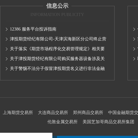
信息公示
INFORMATION PUBLICITY
12386 服务平台投诉指南
津投期货经纪有限公司-天津滨海新区分公司终止营
业的公告
关于落实《期货市场程序化交易管理规定》相关要
求,无限易终端版本调整及客户通知
关于津投期货经纪有限公司购买服务器设备涉及关
联交易情况的公示
关于警惕不法分子假冒津投期货名义进行非法金融
活动的声明
上海期货交易所
大连商品交易所
郑州商品交易所
中国金融期货
伦敦金属交易所
美国芝加哥商品交易所集团