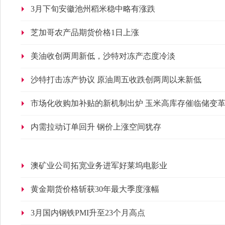
3月下旬安徽池州稻米稳中略有涨跌
芝加哥农产品期货价格1日上涨
美油收创两周新低，沙特对冻产态度冷淡
沙特打击冻产协议 原油周五收跌创两周以来新低
市场化收购加补贴的新机制出炉 玉米高库存催临储变
内需拉动订单回升 钢价上涨空间犹存
澳矿业公司拓宽业务进军好莱坞电影业
黄金期货价格斩获30年最大季度涨幅
3月国内钢铁PMI升至23个月高点