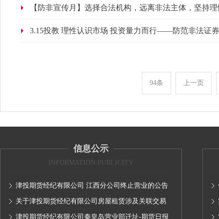
【防非宣传月】选择合法机构，远离非法主体，坚持理
3.15投教 理性认识市场 投资量力而行——防范非法
94条
上一页
信息公示
INFORMATION PUBLICITY
津投期货经纪有限公司 江西分公司终止营业的公告
关于津投期货经纪有限公司房屋租赁涉及关联交易
情况的公示（2024）
津投期货经纪有限公司秦皇岛营业部迁址-期货日报