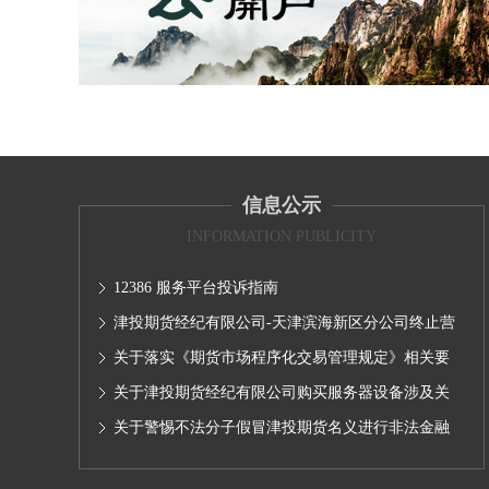
信息公示
INFORMATION PUBLICITY
12386 服务平台投诉指南
津投期货经纪有限公司-天津滨海新区分公司终止营
业的公告
关于落实《期货市场程序化交易管理规定》相关要
求,无限易终端版本调整及客户通知
关于津投期货经纪有限公司购买服务器设备涉及关
联交易情况的公示
关于警惕不法分子假冒津投期货名义进行非法金融
活动的声明