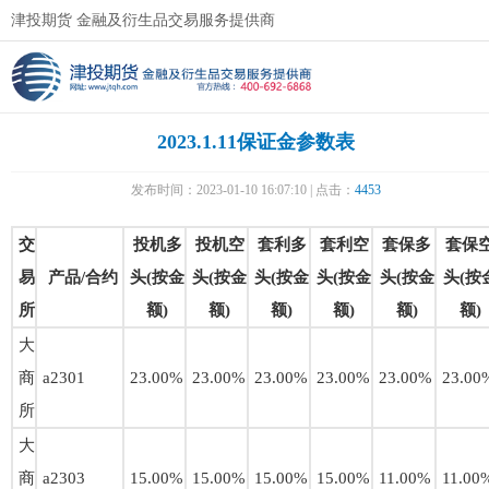
津投期货 金融及衍生品交易服务提供商
2023.1.11保证金参数表
发布时间：2023-01-10 16:07:10 | 点击：
4453
交
投机多
投机空
套利多
套利空
套保多
套保
易
产品/合约
头(按金
头(按金
头(按金
头(按金
头(按金
头(按
所
额)
额)
额)
额)
额)
额)
大
商
a2301
23.00%
23.00%
23.00%
23.00%
23.00%
23.00
所
大
商
a2303
15.00%
15.00%
15.00%
15.00%
11.00%
11.00