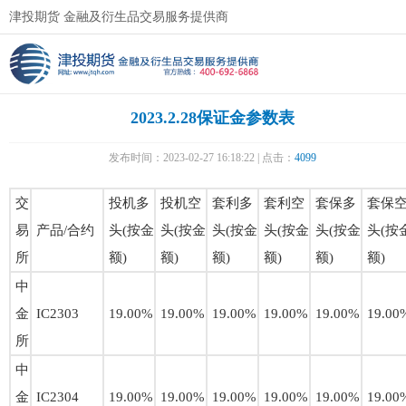
津投期货 金融及衍生品交易服务提供商
2023.2.28保证金参数表
发布时间：2023-02-27 16:18:22 | 点击：
4099
交
投机多
投机空
套利多
套利空
套保多
套保
易
产品/合约
头(按金
头(按金
头(按金
头(按金
头(按金
头(按
所
额)
额)
额)
额)
额)
额)
中
金
IC2303
19.00%
19.00%
19.00%
19.00%
19.00%
19.00
所
中
金
IC2304
19.00%
19.00%
19.00%
19.00%
19.00%
19.00