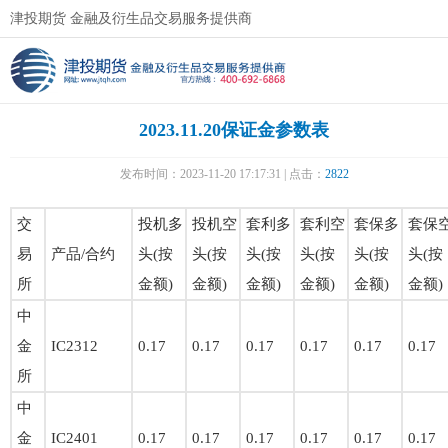
津投期货 金融及衍生品交易服务提供商
2023.11.20保证金参数表
发布时间：2023-11-20 17:17:31 | 点击：
2822
交
投机多
投机空
套利多
套利空
套保多
套保
易
产品/合约
头(按
头(按
头(按
头(按
头(按
头(按
所
金额)
金额)
金额)
金额)
金额)
金额)
中
金
IC2312
0.17
0.17
0.17
0.17
0.17
0.17
所
中
金
IC2401
0.17
0.17
0.17
0.17
0.17
0.17