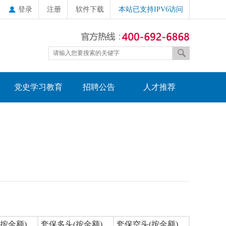
登录
注册
软件下载
本站已支持IPV6访问
党史学习教育
招聘公告
人才推荐
按金额)
套保多头(按金额)
套保空头(按金额)