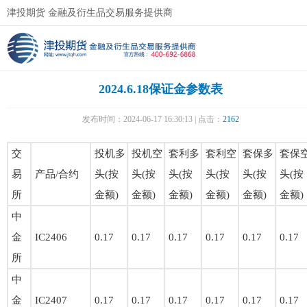
津投期货 金融及衍生品交易服务提供商
2024.6.18保证金参数表
发布时间：2024-06-17 16:30:13 | 点击：
2162
交
投机多
投机空
套利多
套利空
套保多
套保
易
产品/合约
头(按
头(按
头(按
头(按
头(按
头(按
所
金额)
金额)
金额)
金额)
金额)
金额)
中
金
IC2406
0.17
0.17
0.17
0.17
0.17
0.17
所
中
金
IC2407
0.17
0.17
0.17
0.17
0.17
0.17