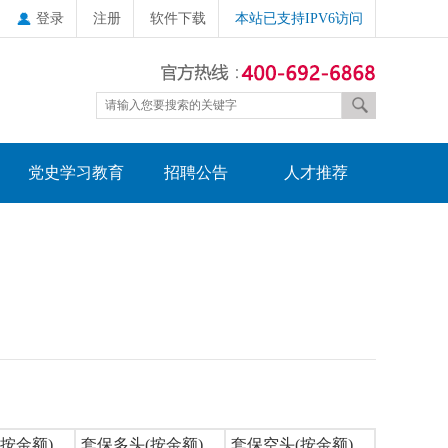
登录
注册
软件下载
本站已支持IPV6访问
党史学习教育
招聘公告
人才推荐
按金额)
套保多头(按金额)
套保空头(按金额)