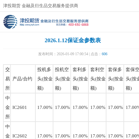
津投期货 金融及衍生品交易服务提供商
2026.1.12保证金参数表
发布时间：2026-01-09 17:00:54 | 点击：
606
交
投机多
投机空
套利多
套利空
套保多
套保
易
产品/合约
头(按金
头(按金
头(按金
头(按金
头(按金
头(按
所
额)
额)
额)
额)
额)
额)
中
金
IC2601
17.00%
17.00%
17.00%
17.00%
17.00%
17.00
所
中
金
IC2602
17.00%
17.00%
17.00%
17.00%
17.00%
17.00