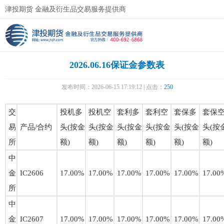
津投期货 金融及衍生品交易服务提供商
2026.06.16保证金参数表
发布时间：2026-06-15 17:19:12 | 点击：
250
交
投机多
投机空
套利多
套利空
套保多
套保
易
产品/合约
头(按金
头(按金
头(按金
头(按金
头(按金
头(按
所
额)
额)
额)
额)
额)
额)
中
金
IC2606
17.00%
17.00%
17.00%
17.00%
17.00%
17.00
所
中
金
IC2607
17.00%
17.00%
17.00%
17.00%
17.00%
17.00