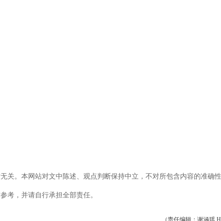
站无关。本网站对文中陈述、观点判断保持中立，不对所包含内容的准确
作参考，并请自行承担全部责任。
（责任编辑：谢涵瑶 HF