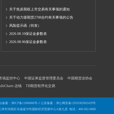
关于焦炭期权上市交易有关事项的通知
关于动力煤期货2708合约有关事项的公告
风险提示函（转发）
2026.08.10保证金参数表
2026.08.06保证金参数表
市场监控中心
中国证券监督管理委员会
中国期货业协会
ultiCharts 达钱
TB期货程序化交易
站备案：
津ICP备11006066号-1
公安备案：
津公网安备12010302002429号
津市河西区马场道59号国际经济贸易中心A座九层 电话：400-692-6868