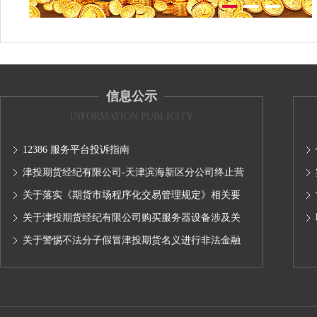
信息公示
INFORMATION PUBLICITY
12386 服务平台投诉指南
津投期货经纪有限公司-天津滨海新区分公司终止营
业的公告
关于落实《期货市场程序化交易管理规定》相关要
求,无限易终端版本调整及客户通知
关于津投期货经纪有限公司购买服务器设备涉及关
联交易情况的公示
关于警惕不法分子假冒津投期货名义进行非法金融
活动的声明