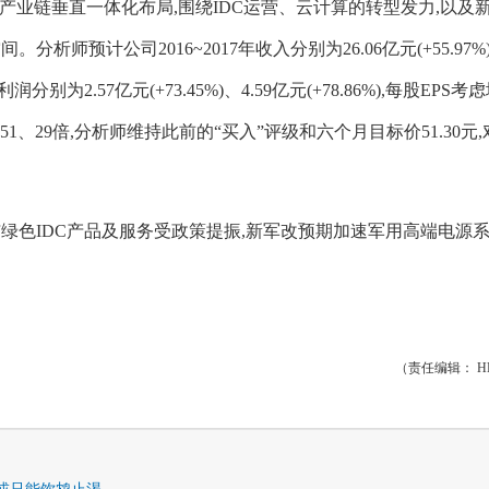
业链垂直一体化布局,围绕IDC运营、云计算的转型发力,以及
师预计公司2016~2017年收入分别为26.06亿元(+55.97%
润分别为2.57亿元(+73.45%)、4.59亿元(+78.86%),每股EPS考
为51、29倍,分析师维持此前的“买入”评级和六个月目标价51.30元
色IDC产品及服务受政策提振,新军改预期加速军用高端电源
。
（责任编辑： HN