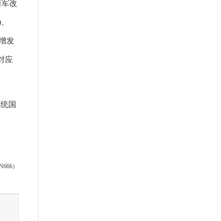
新军改
)、
虑增发
,对应
系统国
666）