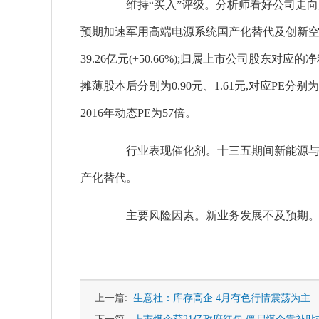
维持“买入”评级。分析师看好公司走向产
预期加速军用高端电源系统国产化替代及创新空间。分析
39.26亿元(+50.66%);归属上市公司股东对应的净利
摊薄股本后分别为0.90元、1.61元,对应PE分别
2016年动态PE为57倍。
行业表现催化剂。十三五期间新能源与绿
产化替代。
主要风险因素。新业务发展不及预期
上一篇:
生意社：库存高企 4月有色行情震荡为主