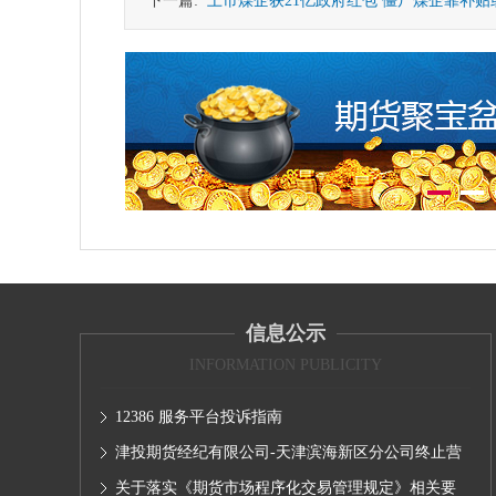
下一篇:
上市煤企获21亿政府红包 僵尸煤企靠补贴
信息公示
INFORMATION PUBLICITY
12386 服务平台投诉指南
津投期货经纪有限公司-天津滨海新区分公司终止营
业的公告
关于落实《期货市场程序化交易管理规定》相关要