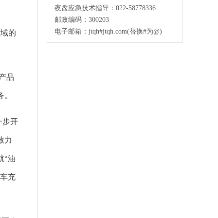
夜盘应急技术指导：022-58778336
邮政编码：300203
电子邮箱：jtqh#jtqh.com(替换#为@)
领域的
产品
务。
一步开
致力
航“油
汽车充