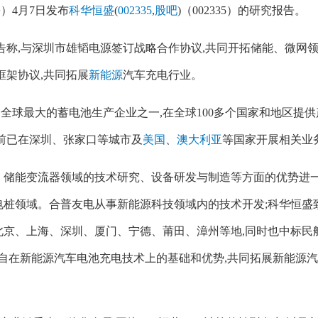
）4月7日发布
科华恒盛
(
002335
,
股吧
)（002335）的研究报告。
公告称,与深圳市雄韬电源签订战略合作协议,共同开拓储能、微网
框架协议,共同拓展
新能源
汽车充电行业。
最大的蓄电池生产企业之一,在全球100多个国家和地区提供
目前已在深圳、张家口等城市及
美国
、
澳大利亚
等国家开展相关业
储能变流器领域的技术研究、设备研发与制造等方面的优势进
电桩领域。合普友电从事新能源科技领域内的技术开发;科华恒盛
北京、上海、深圳、厦门、宁德、莆田、漳州等地,同时也中标民
各自在新能源汽车电池充电技术上的基础和优势,共同拓展新能源