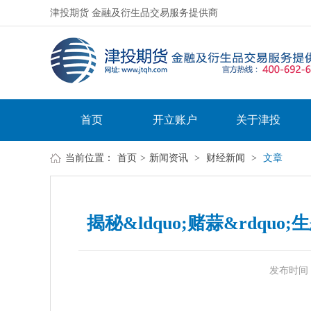
津投期货 金融及衍生品交易服务提供商
首页
开立账户
关于津投
当前位置：
首页
>
新闻资讯
>
财经新闻
>
文章
揭秘&ldquo;赌蒜&rdq
发布时间：20