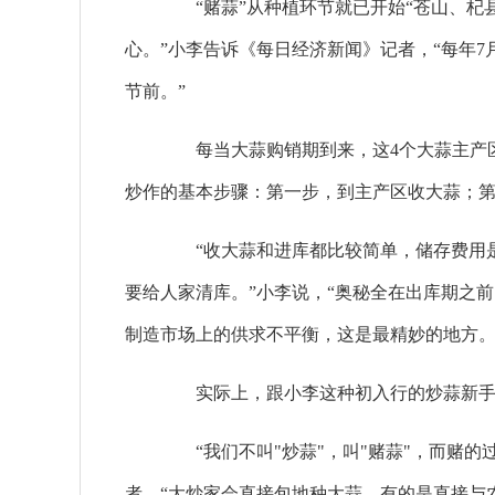
“赌蒜”从种植环节就已开始“苍山、杞
心。”小李告诉《每日经济新闻》记者，“每年7
节前。”
每当大蒜购销期到来，这4个大蒜主产区
炒作的基本步骤：第一步，到主产区收大蒜；
“收大蒜和进库都比较简单，储存费用是
要给人家清库。”小李说，“奥秘全在出库期之
制造市场上的供求不平衡，这是最精妙的地方。
实际上，跟小李这种初入行的炒蒜新手不
“我们不叫"炒蒜"，叫"赌蒜"，而赌的
者，“大炒家会直接包地种大蒜，有的是直接与