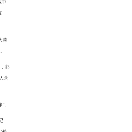
散中
五一
大蒜
货。
掉，都
人为
”。
记
定价