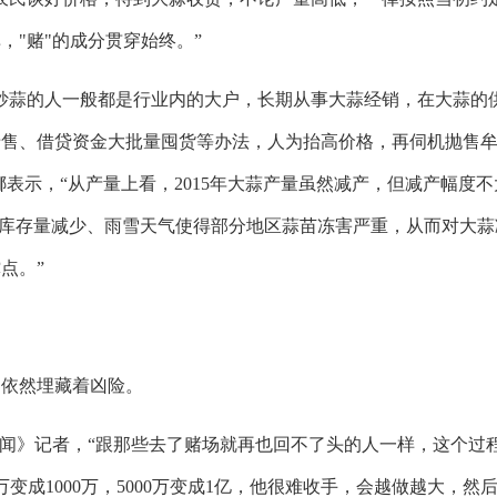
"赌"的成分贯穿始终。”
蒜的人一般都是行业内的大户，长期从事大蒜经销，在大蒜的
惜售、借贷资金大批量囤货等办法，人为抬高价格，再伺机抛售
娜表示，“从产量上看，2015年大蒜产量虽然减产，但减产幅度不
但库存量减少、雨雪天气使得部分地区蒜苗冻害严重，从而对大蒜
点。”
依然埋藏着凶险。
闻》记者，“跟那些去了赌场就再也回不了头的人一样，这个过
变成1000万，5000万变成1亿，他很难收手，会越做越大，然