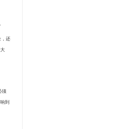
。
金，还
植大
必须
影响到
也