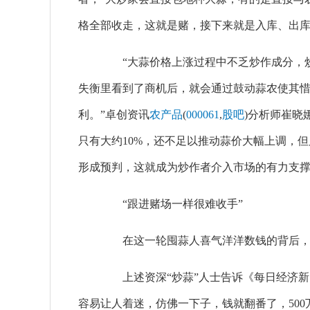
格全部收走，这就是赌，接下来就是入库、出库，
“大蒜价格上涨过程中不乏炒作成分，炒
失衡里看到了商机后，就会通过鼓动蒜农使其
利。”卓创资讯
农产品
(
000061
,
股吧
)分析师崔晓
只有大约10%，还不足以推动蒜价大幅上调，
形成预判，这就成为炒作者介入市场的有力支撑
“跟进赌场一样很难收手”
在这一轮囤蒜人喜气洋洋数钱的背后，
上述资深“炒蒜”人士告诉《每日经济新
容易让人着迷，仿佛一下子，钱就翻番了，500万