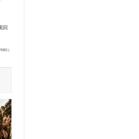
现回
061）