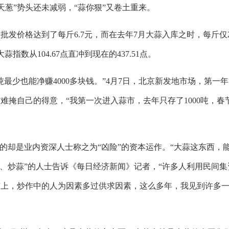
冲天葱”势头还未减弱，“蒜你狠”又卷土重来。
发价格达到了每斤6.7元，而在去年7月大蒜入库之时，每斤仅2
指数从104.67点直冲到现在的437.51点。
少也能净赚4000多块钱。”4月7日，北京新发地市场，第一
掩自己的得意，“我第一次进入蒜市，去年只存了1000吨，春
却是业内资深人士称之为“凶险”的资本运作。“大蒜这东西，
蒜、炒蒜”的人士告诉《每日经济新闻》记者，“许多人利用民间集
市上，炒作中的人为因素多过供求因素，这么多年，我见到许多