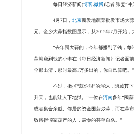
每日经济新闻(
博客
,
微博
)记者 张雯“
4月7日，
北京
新发地蔬菜批发市场大蒜批
元。金乡大蒜指数图显示，从2015年7月开始，大蒜
“去年囤大蒜的，今年都赚到了钱，每吨最
蒜就赚到钱的小李在《每日经济新闻》记者面前难
全部出清，那时最高1万多出的，你自己算吧。”
不过，撇掉“蒜你狠”的浮沫，隐藏其下的
升天，也能让人下地狱。”一位在
河南
多年“囤
或者集合亲戚、邻居的资金囤蒜炒蒜，而在蒜
败赔得倾家荡产的人，最惨的甚至自杀。”