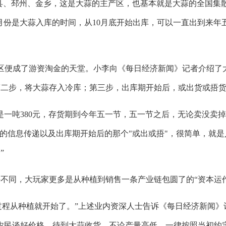
县、邳州、金乡，这是大蒜的主产区，也基本就是大蒜的全国集
月份是大蒜入库的时间，从10月底开始出库，可以一直出到来年
便成了游资淘金的天堂。小李向《每日经济新闻》记者介绍了
第二步，将大蒜存入冷库；第三步，出库期开始后，或出货或捂
一吨380元，存货期到今年五一节，五一节之后，无论卖没卖
前的信息传递以及出库期开始后的那个"或出或捂"，很简单，就是
”
同，大玩家更多是从种植到销售一条产业链包圆了的“资本运作
过程从种植就开始了。”上述业内资深人士告诉《每日经济新闻》
农民谈好价格，待到大蒜收货，不论产量高低，一律按照当初约