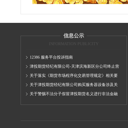
信息公示
INFORMATION PUBLICITY
12386 服务平台投诉指南
津投期货经纪有限公司-天津滨海新区分公司终止营
业的公告
关于落实《期货市场程序化交易管理规定》相关要
求,无限易终端版本调整及客户通知
关于津投期货经纪有限公司购买服务器设备涉及关
联交易情况的公示
关于警惕不法分子假冒津投期货名义进行非法金融
活动的声明