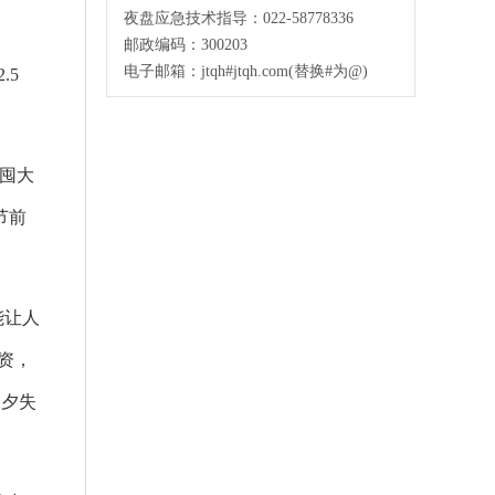
夜盘应急技术指导：022-58778336
邮政编码：300203
电子邮箱：jtqh#jtqh.com(替换#为@)
.5
年囤大
节前
能让人
资，
一夕失