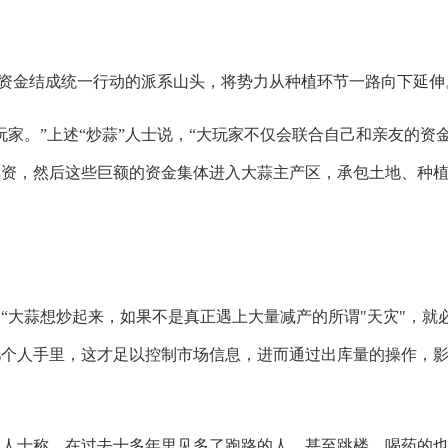
资金结成统一行动的派系山头，将势力从种植环节一路向下延伸
。”上述“炒蒜”人士说，“大玩家不仅会联合自己和亲友的资
集资，然后这些巨额的资金集体进入大蒜主产区，承包土地、种
大蒜想炒起来，如果不是真正遇上大量减产的所谓"天灾"，就
几个人手里，这才足以控制市场信息，进而通过出库量的操作，
士称，在过去十多年里见多了跑路的人，甚至跳楼、喝药的