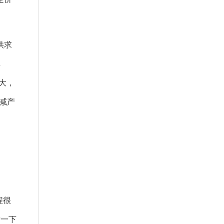
供求
牟
大，
减产
程很
后一下