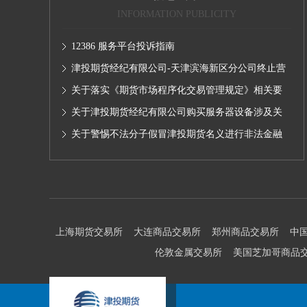
INFORMATION PUBLICITY
12386 服务平台投诉指南
津投期货经纪有限公司-天津滨海新区分公司终止营
业的公告
关于落实《期货市场程序化交易管理规定》相关要
求,无限易终端版本调整及客户通知
关于津投期货经纪有限公司购买服务器设备涉及关
联交易情况的公示
关于警惕不法分子假冒津投期货名义进行非法金融
活动的声明
上海期货交易所
大连商品交易所
郑州商品交易所
中
伦敦金属交易所
美国芝加哥商品