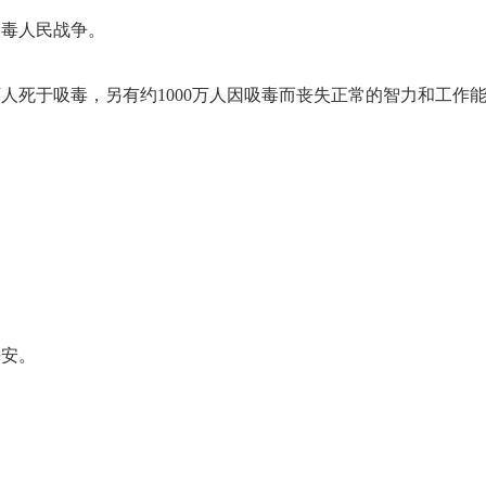
禁毒人民战争。
万人死于吸毒，另有约1000万人因吸毒而丧失正常的智力和工作
平安。