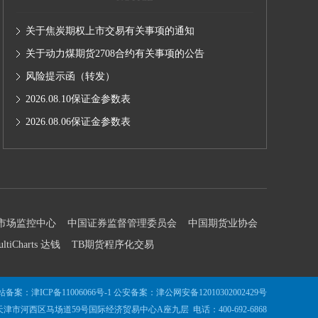
关于焦炭期权上市交易有关事项的通知
关于动力煤期货2708合约有关事项的公告
风险提示函（转发）
2026.08.10保证金参数表
2026.08.06保证金参数表
市场监控中心
中国证券监督管理委员会
中国期货业协会
ultiCharts 达钱
TB期货程序化交易
站备案：
津ICP备11006066号-1
公安备案：
津公网安备12010302002429号
津市河西区马场道59号国际经济贸易中心A座九层 电话：400-692-6868