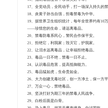
17、全党动员，全民动手，打一场深入持久的
18、炎黄子孙当自强，拒毒禁毒为中华。
19、据世界卫生组织统计，每年全世界约有10
——珍惜您的生命，请远离毒品。
20、禁毒防毒系民心，警民合作保平安。
21、拒绝它，利我家；毁灭它，护我家。
22、让泪水远离毒品，让幸福拒绝毒品。
23、毒品一日不绝，禁毒一日不止。
24、认识毒品危害，提高抵御能力。
25、毒品猛如虎，生命贵如金。
26、大力创建无毒社区，创一方净土，保一方
27、万众一心，禁绝毒品。
28、坚决打好为期三年的禁毒人民战争。
29、白粉后面是白骨。
30、染上毒品，就等于魔鬼缠身，自讨苦吃。