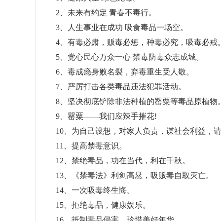
2、未来有约定 青春不毒行。
3、人生事业在成功 吸食毒品一场空。
4、有毒必肃，贩毒必惩，种毒必究，吸毒必戒
5、党心民心万众一心 禁毒防毒众志成城。
6、毒成瘾身败名裂，弃毒重生受人敬。
7、严厉打击各类毒品违法犯罪活动。
8、坚决彻底铲除非法种植的罂粟等毒品原植物
9、罂粟——我们应辣手摧花!
10、为自己设想，对家人负责，谋社会利益，请
11、提高禁毒意识。
12、禁绝毒品，功在当代，利在千秋。
13、《禁毒法》利剑高悬，吸贩毒自取灭亡。
14、一次吸毒终生悔。
15、拒绝毒品，健康娱乐。
16、抵制毒品侵害，珍惜美好年华。