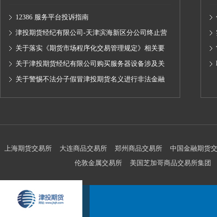
12386 服务平台投诉指南
津投期货经纪有限公司-天津滨海新区分公司终止营
业的公告
关于落实《期货市场程序化交易管理规定》相关要
求,无限易终端版本调整及客户通知
关于津投期货经纪有限公司购买服务器设备涉及关
联交易情况的公示
关于警惕不法分子假冒津投期货名义进行非法金融
活动的声明
上海期货交易所
大连商品交易所
郑州商品交易所
中国金融期货
伦敦金属交易所
美国芝加哥商品交易所集团