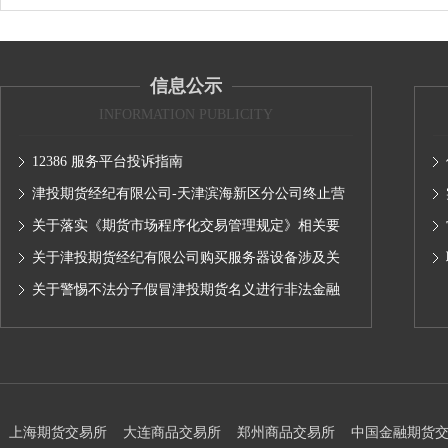
信息公示
INFORMATION PUBLICITY
12386 服务平台投诉指南
津投期货经纪有限公司-天津滨海新区分公司终止营
业的公告
关于落实《期货市场程序化交易管理规定》相关要
求,无限易终端版本调整及客户通知
关于津投期货经纪有限公司购买服务器设备涉及关
联交易情况的公示
关于警惕不法分子假冒津投期货名义进行非法金融
活动的声明
上海期货交易所
大连商品交易所
郑州商品交易所
中国金融期货