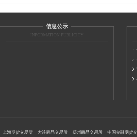
信息公示
INFORMATION PUBLICITY
上海期货交易所
大连商品交易所
郑州商品交易所
中国金融期货