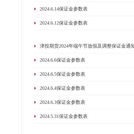
2024.6.14保证金参数表
2024.6.12保证金参数表
津投期货2024年端午节放假及调整保证金通
2024.6.6保证金参数表
2024.6.5保证金参数表
2024.6.4保证金参数表
2024.6.3保证金参数表
2024.5.31保证金参数表