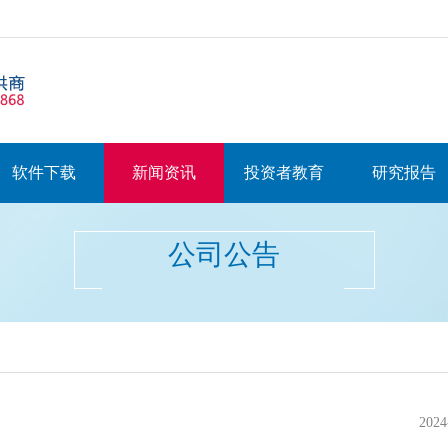
软件下载
新闻资讯
投资者教育
研究报告
公司公告
2024