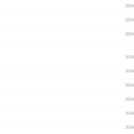
2024
2024
2024
2024
2024
2024
2024
2024
2024