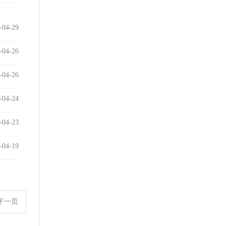
-04-29
-04-26
-04-26
-04-24
-04-23
-04-19
下一页