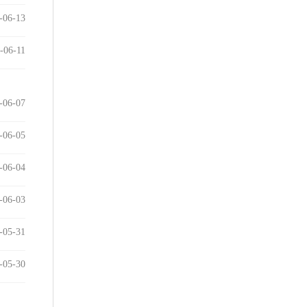
-06-13
-06-11
-06-07
-06-05
-06-04
-06-03
-05-31
-05-30