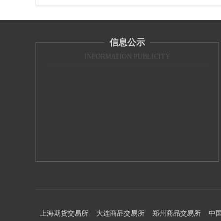
信息公示
INFORMATION PUBLICITY
上海期货交易所
大连商品交易所
郑州商品交易所
中