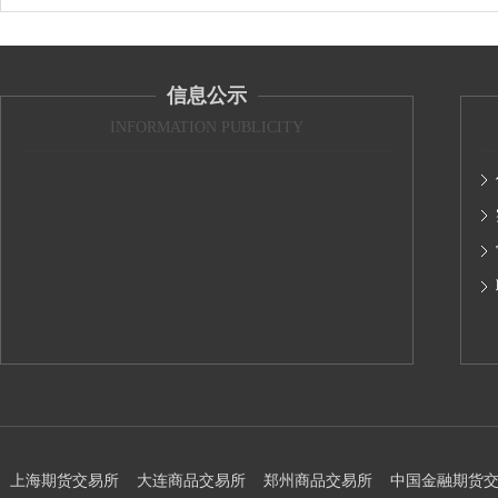
信息公示
INFORMATION PUBLICITY
上海期货交易所
大连商品交易所
郑州商品交易所
中国金融期货