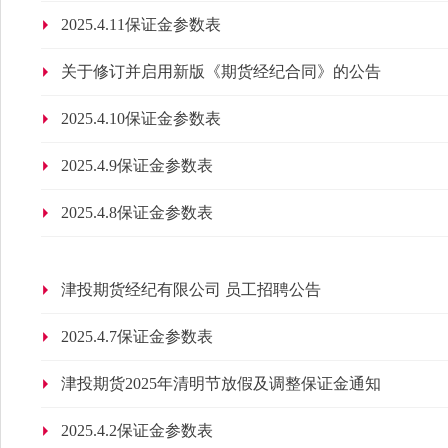
2025.4.11保证金参数表
关于修订并启用新版《期货经纪合同》的公告
2025.4.10保证金参数表
2025.4.9保证金参数表
2025.4.8保证金参数表
津投期货经纪有限公司 员工招聘公告
2025.4.7保证金参数表
津投期货2025年清明节放假及调整保证金通知
2025.4.2保证金参数表