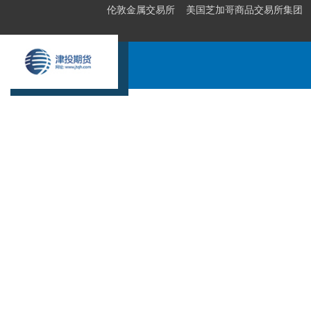
伦敦金属交易所
美国芝加哥商品交易所集团