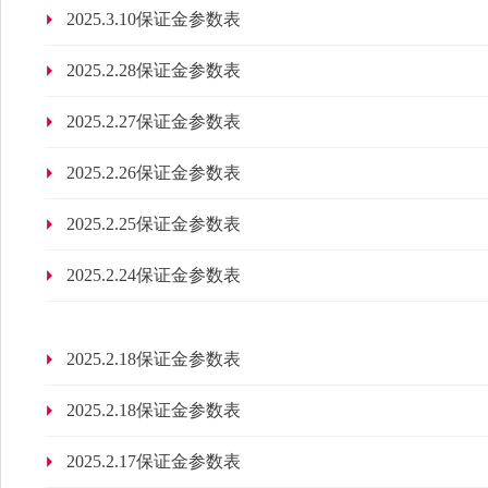
2025.3.10保证金参数表
2025.2.28保证金参数表
2025.2.27保证金参数表
2025.2.26保证金参数表
2025.2.25保证金参数表
2025.2.24保证金参数表
2025.2.18保证金参数表
2025.2.18保证金参数表
2025.2.17保证金参数表