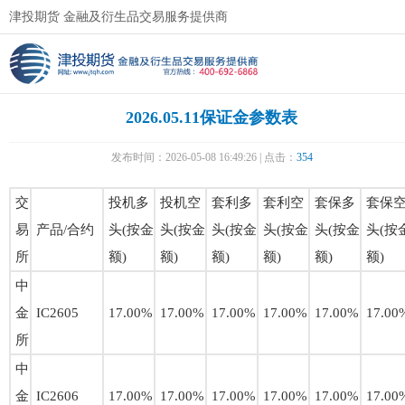
津投期货 金融及衍生品交易服务提供商
2026.05.11保证金参数表
发布时间：2026-05-08 16:49:26 | 点击：
354
交
投机多
投机空
套利多
套利空
套保多
套保
易
产品/合约
头(按金
头(按金
头(按金
头(按金
头(按金
头(按
所
额)
额)
额)
额)
额)
额)
中
金
IC2605
17.00%
17.00%
17.00%
17.00%
17.00%
17.00
所
中
金
IC2606
17.00%
17.00%
17.00%
17.00%
17.00%
17.00