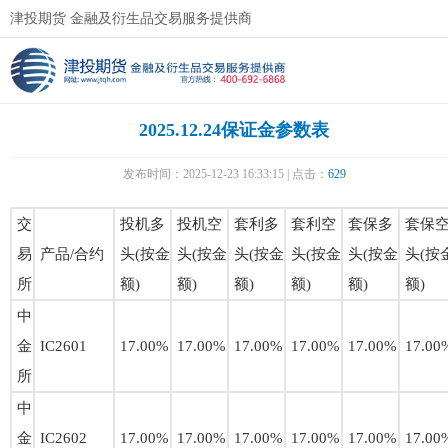
津投期货 金融及衍生品交易服务提供商
2025.12.24保证金参数表
发布时间：2025-12-23 16:33:15 | 点击：
629
交
投机多
投机空
套利多
套利空
套保多
套保
易
产品/合约
头(按金
头(按金
头(按金
头(按金
头(按金
头(按
所
额)
额)
额)
额)
额)
额)
中
金
IC2601
17.00%
17.00%
17.00%
17.00%
17.00%
17.00
所
中
金
IC2602
17.00%
17.00%
17.00%
17.00%
17.00%
17.00