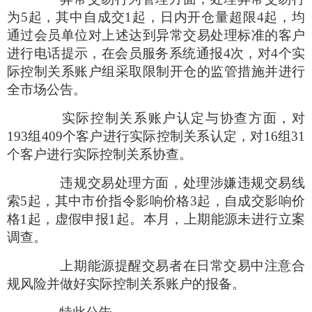
为
5
起，其中自成交
1
起，日内开仓量超限
4
起，均
通过会员单位对上述达到异常交易处理标准的客户
进行电话提示，在会员服务系统通报
4
次，对
4
个实
际控制关系账户组采取限制开仓的监管措施并进行
全市场公告。
实际控制关系账户认定与协查方面，对
193
组
409
个客户进行实际控制关系认定，对
16
组
31
个客户进行实际控制关系协查。
违规交易处理方面，处理涉嫌违规交易线
索
5
起，其中市价指令影响价格
3
起，自成交影响价
格
1
起，虚假申报
1
起。本月，上期能源未进行立案
调查。
上期能源提醒交易者在日常交易中注意合
规风险并做好实际控制关系账户的报备。