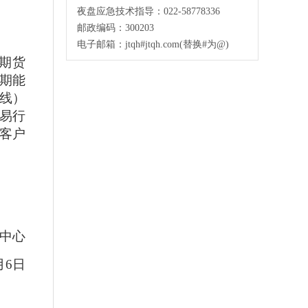
夜盘应急技术指导：022-58778336
邮政编码：300203
电子邮箱：jtqh#jtqh.com(替换#为@)
期货
期能
线）
易行
客户
中心
月
6
日