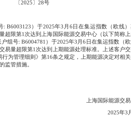
〔
2025
〕
28
号
号
: B6003123
）于
2025
年
3
月
6
日在集运指数（欧线）
量超限第
1
次达到上海国际能源交易中心（以下简称上
账户组号
: B6004781
）于
2025
年
3
月
6
日在集运指数（欧
交易量超限第
1
次达到上期能源处理标准。上述客户交
易行为管理细则》第
16
条之规定，上期能源决定对相关
的监管措施。
上海国际能源交易
2025
年
3