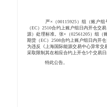
严×（
00115925
）组
（账户组
（
EC
）
2510
合约上账户组日内开仓交易
源）处理标准。
张×（
02561205
）组
（
期货（
EC
）
2508
合约上账户组日内开仓
为违反《上海国际能源交易中心异常交
采取限制其在相应合约上开仓
5
个交易日
特此公告。