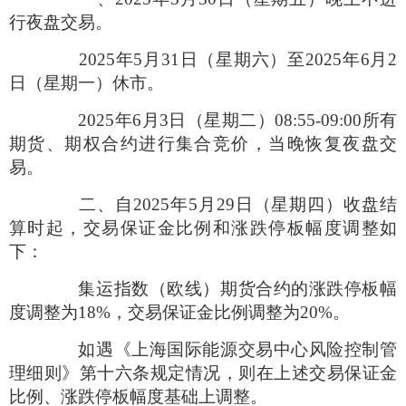
行夜盘交易。
2025
年
5
月
31
日（星期六）至
2025
年
6
月
2
日（星期一）休市。
2025
年
6
月
3
日（星期二）
08:55-09:00
所有
期货、期权合约进行集合竞价，当晚恢复夜盘交
易。
二、自
2025
年
5
月
29
日（星期四）收盘结
算时起，交易保证金比例和涨跌停板幅度调整如
下：
集运指数（欧线）期货合约的涨跌停板幅
度调整为
18%
，交易保证金比例调整为
20%
。
如遇《上海国际能源交易中心风险控制管
理细则》第十六条规定情况，则在上述交易保证金
比例、涨跌停板幅度基础上调整。