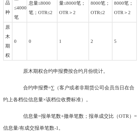
品
息量≤8000
量≤8000笔；
8000笔；
8000笔；
≤4000
种
笔；OTR≤2
OTR＞2
OTR≤2
OTR＞2
笔
原
木
0
0
1
2
5
期
权
原木期权合约申报费按合约月份统计。
合约申报费=∑（客户或者非期货公司会员当日在合
约上各档位信息量×该档位收费标准）。
信息量=报单笔数+撤单笔数；报单成交比（OTR）=
信息量/有成交报单笔数-1。