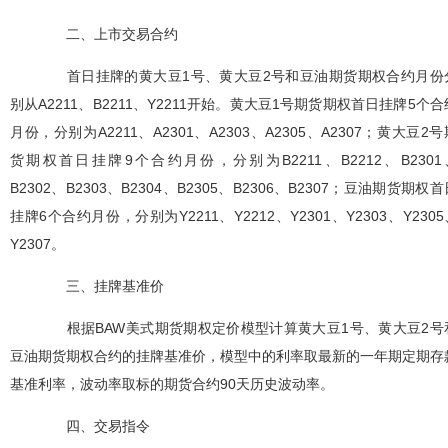
二、上市交易合约
首日挂牌的黄大豆
1
号、黄大豆
2
号和豆油期货期权合约月份
别从
A2211
、
B2211
、
Y2211
开始。
黄大豆
1
号期货
期权首日挂牌
5
个合
月份，分别为
A2211
、
A2301
、
A2303
、
A2305
、
A2307
；
黄大豆
2
号
货
期权首日挂牌
9
个合约月份，分别为
B2211
、
B2212
、
B2301
B2302
、
B2303
、
B2304
、
B2305
、
B2306
、
B2307
；
豆油期货期权
首
挂牌
6
个合约月份，分别为
Y2211
、
Y2212
、
Y2301
、
Y2303
、
Y2305
Y2307
。
三、挂牌基准价
根据
BAW
美式期货期权定价模型计算黄大豆
1
号、黄大豆
2
号
豆油期货期权合约的挂牌基准价
，模型中的利率取最新的一年期定期存
基准利率，波动率
取标的期货合约
90
天历史波动率
。
四、交易指令