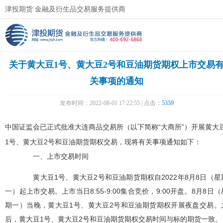
津投期货 金融及衍生品交易服务提供商
关于黄大豆1号、黄大豆2号和豆油期货期权上市交易
关事项的通知
发布时间：2022-08-01 17:22:55 | 点击：
5359
中国证监会已正式批准大连商品交易所（以下简称“大商所”）开展黄大
1
号、黄大豆
2
号和豆油期货期权交易，现将有关事项通知如下：
一、上市交易时间
黄大豆
1
号、黄大豆
2
号和豆油期货期权自
2022
年
8
月
8
日（星
一）起上市交易。上市当日
8:55-9:00
集合竞价，
9:00
开盘。
8
月
8
日（
期一）当晚，黄大豆
1
号、黄大豆
2
号和豆油期货期权开展夜盘交易。
后，黄大豆
1
号、黄大豆
2
号和豆油期货期权交易时间与标的期货一致。