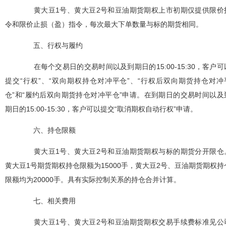
黄大豆
1
号、黄大豆
2
号和豆油期货期权上市初期仅提供限价
令和限价止损（盈）指令，每次最大下单数量与标的期货相同。
五、行权与履约
在每个交易日的交易时间以及到期日的
15:00-15:30
，客户可
提交“行权”、“双向期权持仓对冲平仓”、“行权后双向期货持仓对冲
仓”和“履约后双向期货持仓对冲平仓”申请。在到期日的交易时间以及
期日的
15:00-15:30
，客户可以提交“取消期权自动行权”申请。
六、持仓限额
黄大豆
1
号、黄大豆
2
号和豆油期货期权
与标的期货分开限仓
黄大豆
1
号期货期权持仓限额为
15000
手，黄大豆
2
号、豆油期货期权持
限额均为
20000
手。具有实际控制关系的持仓合并计算。
七、相关费用
黄大豆
1
号
、黄大豆
2
号
和豆油期货
期权交易手续费
标准见公