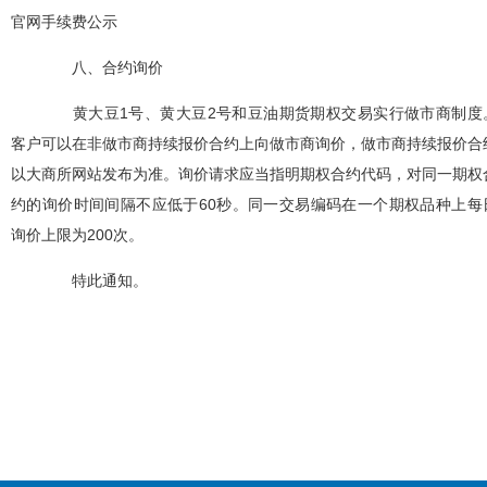
官网手续费公示
八、合约询价
黄大豆
1
号、黄大豆
2
号和豆油期货期权
交易实行做市商制度
客户可以在非做市商持续报价合约上向做市商询价，做市商持续报价合
以大商所网站
发布为准。询价请求应当指明期权合约代码，对同一期权
约的询价时间间隔不应低于
60
秒。同一交易编码在一个期权品种上每
询价上限为
200
次。
特此通知。