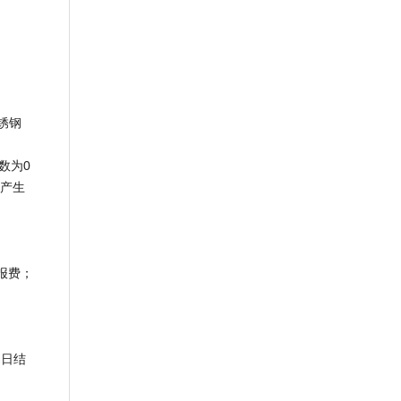
锈钢
数为0
）产生
报费；
日结