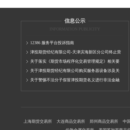
信息公示
INFORMATION PUBLICITY
12386 服务平台投诉指南
津投期货经纪有限公司-天津滨海新区分公司终止营
业的公告
关于落实《期货市场程序化交易管理规定》相关要
求,无限易终端版本调整及客户通知
关于津投期货经纪有限公司购买服务器设备涉及关
联交易情况的公示
关于警惕不法分子假冒津投期货名义进行非法金融
活动的声明
上海期货交易所
大连商品交易所
郑州商品交易所
中