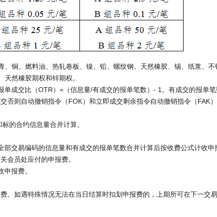
、铜、燃料油、热轧卷板、镍、铅、螺纹钢、天然橡胶、锡、纸浆、不
、天然橡胶期权和锌期权。
交比（OTR）=（信息量/有成交的报单笔数）- 1。有成交的报单笔
成交否则自动撤销指令（FOK）和立即成交剩余指令自动撤销指令（FAK
和标的合约信息量合并计算。
部交易编码的信息量和有成交的报单笔数合并计算后按收费公式计收申
相关会员处应付的申报费。
收申报费。
。如遇特殊情况无法在当日结算时扣划申报费的，上期所可在下一交易