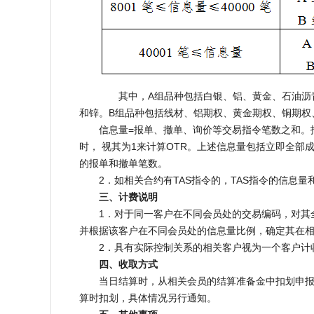
其中，A组品种包括白银、铝、黄金、石油沥青
和锌。B组品种包括线材、铝期权、黄金期权、铜期权
信息量=报单、撤单、询价等交易指令笔数之和。报单成
时， 视其为1来计算OTR。上述信息量包括立即全部
的报单和撤单笔数。
2．如相关合约有TAS指令的，TAS指令的信息量
三、计费说明
1．对于同一客户在不同会员处的交易编码，对其全
并根据该客户在不同会员处的信息量比例，确定其在
2．具有实际控制关系的相关客户视为一个客户计
四、收取方式
当日结算时，从相关会员的结算准备金中扣划申报费
算时扣划，具体情况另行通知。