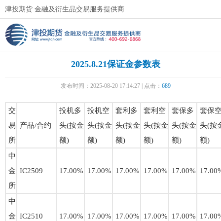
津投期货 金融及衍生品交易服务提供商
2025.8.21保证金参数表
发布时间：2025-08-20 17:14:27 | 点击：
689
交
投机多
投机空
套利多
套利空
套保多
套保
易
产品/合约
头(按金
头(按金
头(按金
头(按金
头(按金
头(按
所
额)
额)
额)
额)
额)
额)
中
金
IC2509
17.00%
17.00%
17.00%
17.00%
17.00%
17.00
所
中
金
IC2510
17.00%
17.00%
17.00%
17.00%
17.00%
17.00