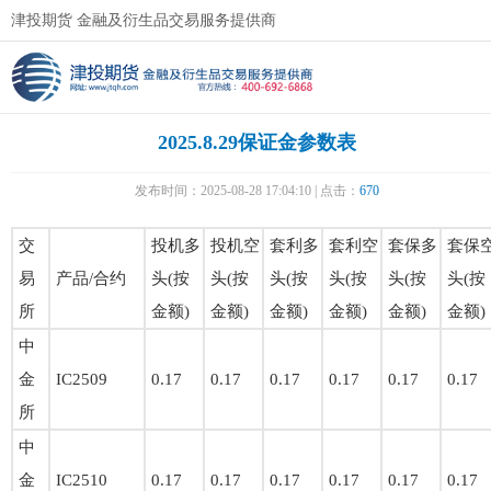
津投期货 金融及衍生品交易服务提供商
2025.8.29保证金参数表
发布时间：2025-08-28 17:04:10 | 点击：
670
交
投机多
投机空
套利多
套利空
套保多
套保
易
产品/合约
头(按
头(按
头(按
头(按
头(按
头(按
所
金额)
金额)
金额)
金额)
金额)
金额)
中
金
IC2509
0.17
0.17
0.17
0.17
0.17
0.17
所
中
金
IC2510
0.17
0.17
0.17
0.17
0.17
0.17