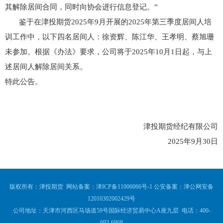
其解除居间合同，同时向协会进行信息登记。”
鉴于在津投期货2025年9月开展的2025年第三季度居间人培
训工作中，以下四名居间人：徐资辉、陈江华、王孝明、蔡旭珊
未参加。根据《办法》要求，公司将于2025年10月1日起，与上
述居间人解除居间关系。
特此公告。
津投期货经纪有限公司
2025年9月30日
版权所有：津投期货 网站备案：
津ICP备11006066号-1
公安备案：
津公网安备
12010302002429号
公司地址：天津市河西区马场道59号国际经济贸易中心A座九层 电话：400-
692-6868