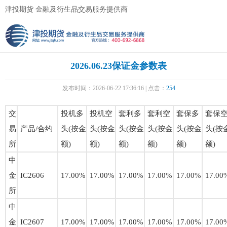
津投期货 金融及衍生品交易服务提供商
2026.06.23保证金参数表
发布时间：2026-06-22 17:36:16 | 点击：
254
交
投机多
投机空
套利多
套利空
套保多
套保
易
产品/合约
头(按金
头(按金
头(按金
头(按金
头(按金
头(按
所
额)
额)
额)
额)
额)
额)
中
金
IC2606
17.00%
17.00%
17.00%
17.00%
17.00%
17.00
所
中
金
IC2607
17.00%
17.00%
17.00%
17.00%
17.00%
17.00