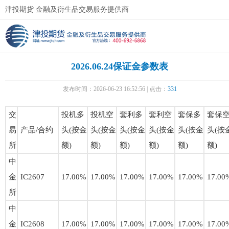
津投期货 金融及衍生品交易服务提供商
2026.06.24保证金参数表
发布时间：2026-06-23 16:52:56 | 点击：
331
交
投机多
投机空
套利多
套利空
套保多
套保
易
产品/合约
头(按金
头(按金
头(按金
头(按金
头(按金
头(按
所
额)
额)
额)
额)
额)
额)
中
金
IC2607
17.00%
17.00%
17.00%
17.00%
17.00%
17.00
所
中
金
IC2608
17.00%
17.00%
17.00%
17.00%
17.00%
17.00