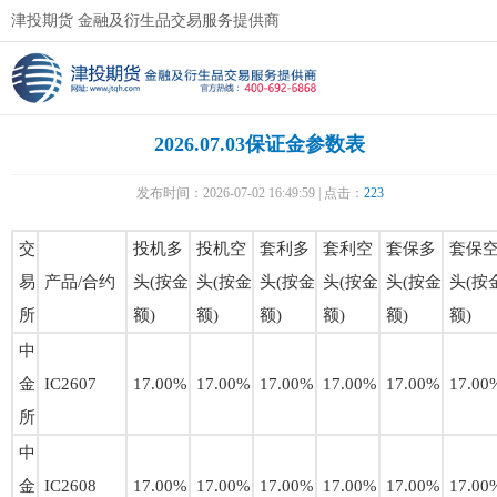
津投期货 金融及衍生品交易服务提供商
2026.07.03保证金参数表
发布时间：2026-07-02 16:49:59 | 点击：
223
交
投机多
投机空
套利多
套利空
套保多
套保
易
产品/合约
头(按金
头(按金
头(按金
头(按金
头(按金
头(按
所
额)
额)
额)
额)
额)
额)
中
金
IC2607
17.00%
17.00%
17.00%
17.00%
17.00%
17.00
所
中
金
IC2608
17.00%
17.00%
17.00%
17.00%
17.00%
17.00